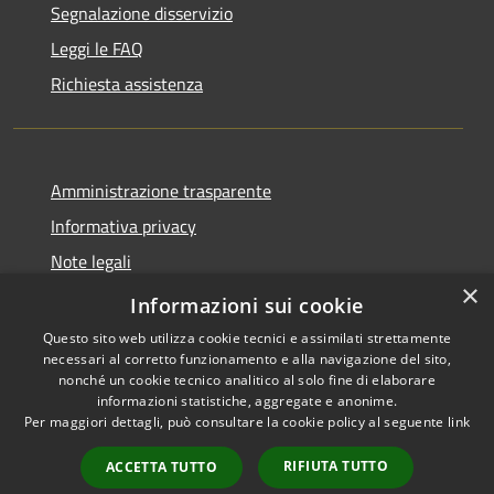
Segnalazione disservizio
Leggi le FAQ
Richiesta assistenza
Amministrazione trasparente
Informativa privacy
Note legali
×
Dichiarazione di accessibilità
Informazioni sui cookie
Questo sito web utilizza cookie tecnici e assimilati strettamente
necessari al corretto funzionamento e alla navigazione del sito,
nonché un cookie tecnico analitico al solo fine di elaborare
informazioni statistiche, aggregate e anonime.
RSS
Copyright © 2026 • Comune di
Per maggiori dettagli, può consultare la cookie policy al seguente
link
Accessibilità
Carrara • Powered by
Privacy
Municipium
Accesso
•
RIFIUTA TUTTO
ACCETTA TUTTO
Cookie
redazione