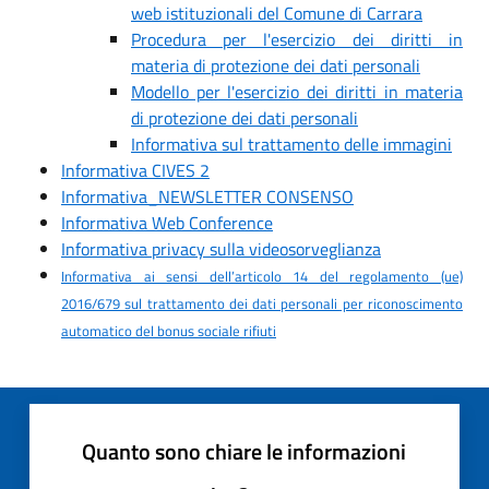
web istituzionali del Comune di Carrara
Procedura per l'esercizio dei diritti in
materia di protezione dei dati personali
Modello per l'esercizio dei diritti in materia
di protezione dei dati personali
Informativa sul trattamento delle immagini
Informativa CIVES 2
Informativa_NEWSLETTER CONSENSO
Informativa Web Conference
Informativa privacy sulla videosorveglianza
Informativa ai sensi dell’articolo 14 del regolamento (ue)
2016/679 sul trattamento dei dati personali per riconoscimento
automatico del bonus sociale rifiuti
Quanto sono chiare le informazioni