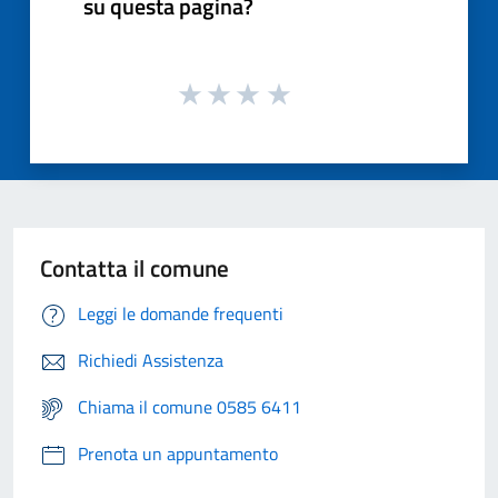
su questa pagina?
Contatta il comune
Leggi le domande frequenti
Richiedi Assistenza
Chiama il comune 0585 6411
Prenota un appuntamento