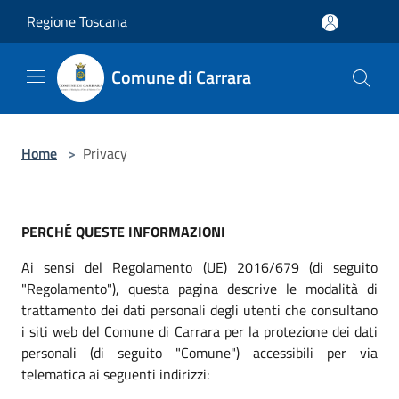
Salta al contenuto principale
Regione Toscana
Comune di Carrara
Home
>
Privacy
PERCHÉ QUESTE INFORMAZIONI
Ai sensi del Regolamento (UE) 2016/679 (di seguito
"Regolamento"), questa pagina descrive le modalità di
trattamento dei dati personali degli utenti che consultano
i siti web del Comune di Carrara per la protezione dei dati
personali (di seguito "Comune") accessibili per via
telematica ai seguenti indirizzi: