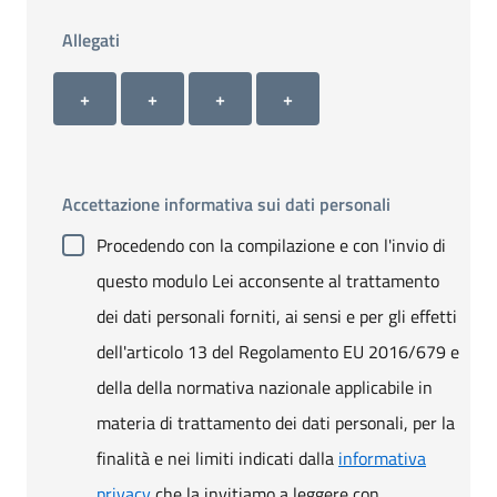
Allegati
Allegato 1
Allegato 2
Allegato 3
Allegato 4
+ Carica allegato 1
+ Carica allegato 2
+ Carica allegato 3
+ Carica allegato 4
+
+
+
+
Accettazione informativa sui dati personali
Procedendo con la compilazione e con l'invio di
questo modulo Lei acconsente al trattamento
dei dati personali forniti, ai sensi e per gli effetti
dell'articolo 13 del Regolamento EU 2016/679 e
della della normativa nazionale applicabile in
materia di trattamento dei dati personali, per la
finalità e nei limiti indicati dalla
informativa
privacy
che la invitiamo a leggere con