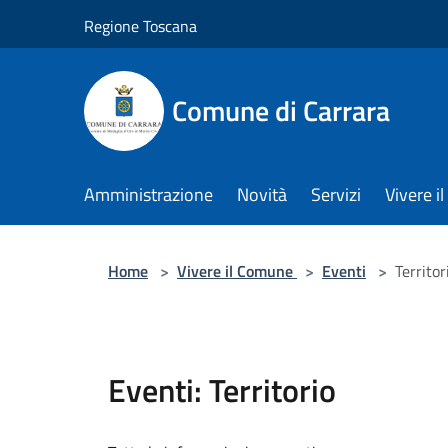
Salta al contenuto principale
Regione Toscana
Comune di Carrara
Amministrazione
Novità
Servizi
Vivere 
Home
>
Vivere il Comune
>
Eventi
>
Territor
Eventi: Territorio