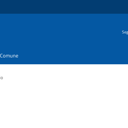
Seg
il Comune
io