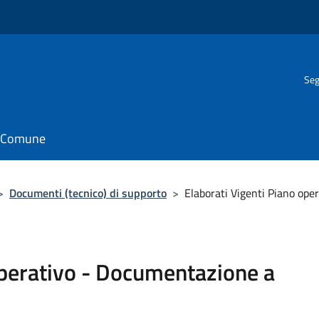
Seg
il Comune
>
Documenti (tecnico) di supporto
>
Elaborati Vigenti Piano ope
operativo - Documentazione a