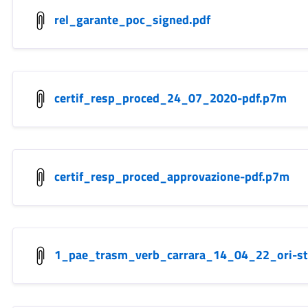
rel_garante_poc_signed.pdf
certif_resp_proced_24_07_2020-pdf.p7m
certif_resp_proced_approvazione-pdf.p7m
1_pae_trasm_verb_carrara_14_04_22_ori-s