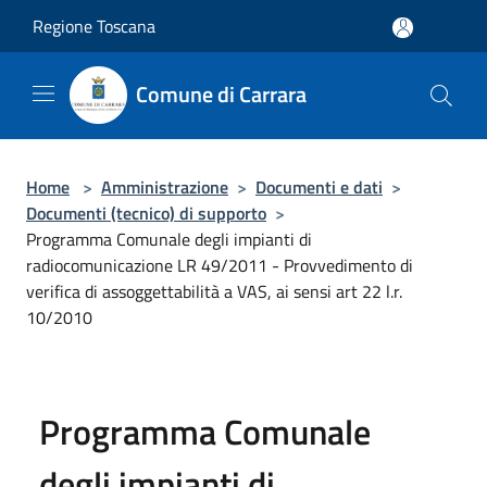
Salta al contenuto principale
Regione Toscana
Comune di Carrara
Home
>
Amministrazione
>
Documenti e dati
>
Documenti (tecnico) di supporto
>
Programma Comunale degli impianti di
radiocomunicazione LR 49/2011 - Provvedimento di
verifica di assoggettabilità a VAS, ai sensi art 22 l.r.
10/2010
Programma Comunale
degli impianti di