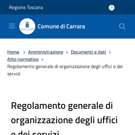
Salta al contenuto principale
Regione Toscana
Comune di Carrara
Home
>
Amministrazione
>
Documenti e dati
>
Atto normativo
>
Regolamento generale di organizzazione degli uffici e dei
servizi
Regolamento generale di
organizzazione degli uffici
e dei servizi