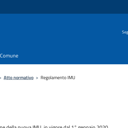
Seg
il Comune
>
Atto normativo
>
Regolamento IMU
ione della nuova IMU, in vigore dal 1° gennaio 2020,