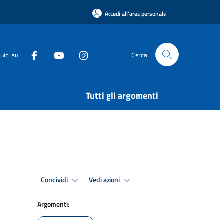
Accedi all'area personale
uici su
Cerca
Tutti gli argomenti
Condividi
Vedi azioni
Argomenti: