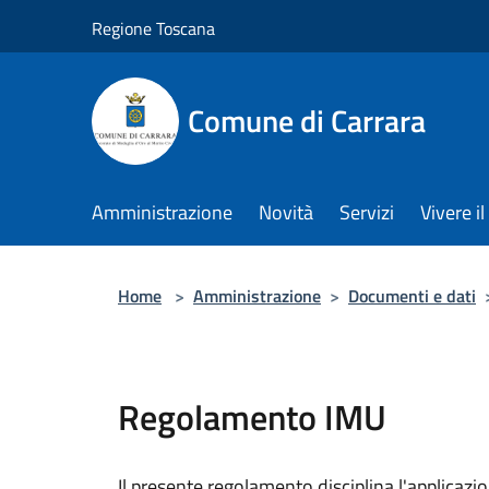
Salta al contenuto principale
Regione Toscana
Comune di Carrara
Amministrazione
Novità
Servizi
Vivere 
Home
>
Amministrazione
>
Documenti e dati
Regolamento IMU
Il presente regolamento disciplina l'applicaz