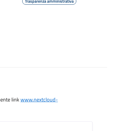
Trasparenza amministrativa
uente link
www.nextcloud-