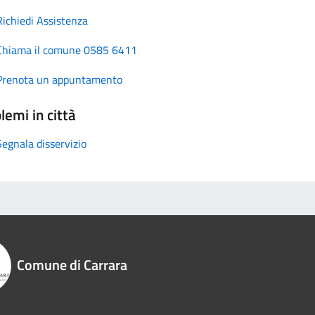
Richiedi Assistenza
Chiama il comune 0585 6411
Prenota un appuntamento
lemi in città
Segnala disservizio
Comune di Carrara