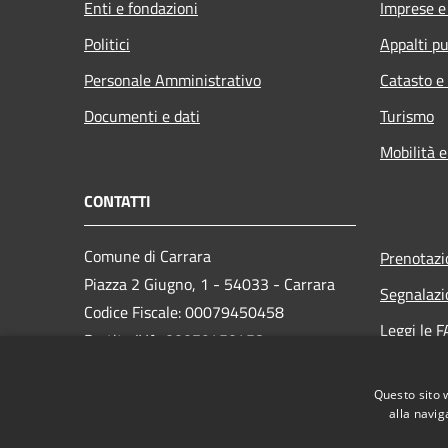
Enti e fondazioni
Imprese 
Politici
Appalti pu
Personale Amministrativo
Catasto e
Documenti e dati
Turismo
Mobilità e
CONTATTI
Comune di Carrara
Prenotaz
Piazza 2 Giugno, 1 - 54033 - Carrara
Segnalazi
Codice Fiscale: 00079450458
Leggi le 
Partita IVA: 00079450458
Richiesta
PEC:
comune.carrara@postecert.it
Questo sito 
Centralino Unico: 0585 6411
alla navig