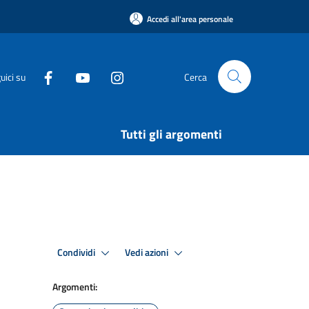
Accedi all'area personale
uici su
Cerca
Tutti gli argomenti
Condividi
Vedi azioni
Argomenti: