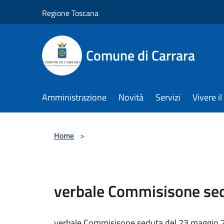
Salta al contenuto principale
Regione Toscana
Comune di Carrara
Amministrazione
Novità
Servizi
Vivere 
Home
>
verbale Commisisone se
verbale Commisisone seduta del 23 maggio 