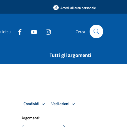
Accedi all'area personale
uici su
Cerca
Tutti gli argomenti
Condividi
Vedi azioni
Argomenti: