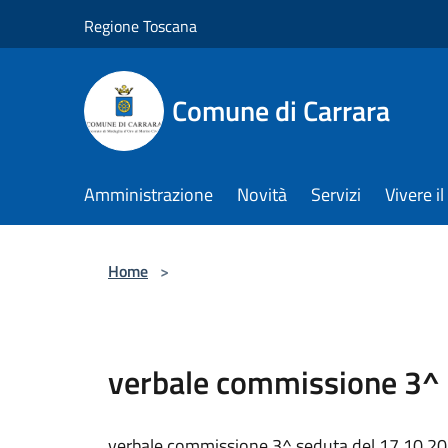
Salta al contenuto principale
Regione Toscana
Comune di Carrara
Amministrazione
Novità
Servizi
Vivere 
Home
>
verbale commissione 3^ 
verbale commissione 3^ seduta del 17.10.2