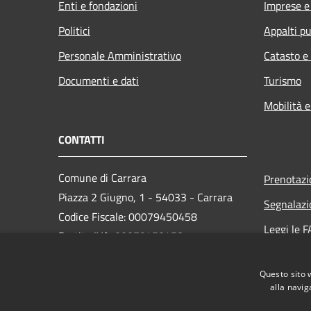
Enti e fondazioni
Imprese 
Politici
Appalti pu
Personale Amministrativo
Catasto e
Documenti e dati
Turismo
Mobilità e
CONTATTI
Comune di Carrara
Prenotaz
Piazza 2 Giugno, 1 - 54033 - Carrara
Segnalazi
Codice Fiscale: 00079450458
Leggi le 
Partita IVA: 00079450458
Richiesta
PEC:
comune.carrara@postecert.it
Questo sito 
Centralino Unico: 0585 6411
alla navig