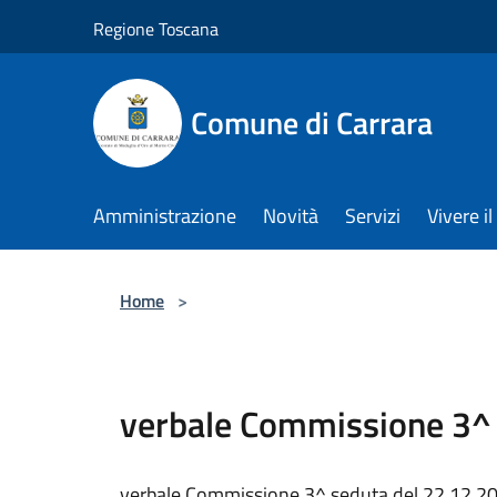
Salta al contenuto principale
Regione Toscana
Comune di Carrara
Amministrazione
Novità
Servizi
Vivere 
Home
>
verbale Commissione 3^ 
verbale Commissione 3^ seduta del 22.12.2