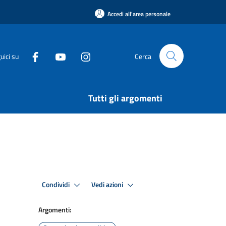
Accedi all'area personale
uici su
Cerca
Tutti gli argomenti
Condividi
Vedi azioni
Argomenti: