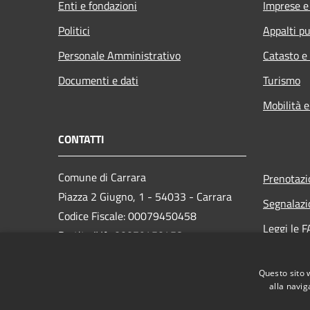
Enti e fondazioni
Imprese 
Politici
Appalti pu
Personale Amministrativo
Catasto e
Documenti e dati
Turismo
Mobilità e
CONTATTI
Comune di Carrara
Prenotaz
Piazza 2 Giugno, 1 - 54033 - Carrara
Segnalazi
Codice Fiscale: 00079450458
Leggi le 
Partita IVA: 00079450458
Richiesta
PEC:
comune.carrara@postecert.it
Questo sito 
Centralino Unico: 0585 6411
alla navig