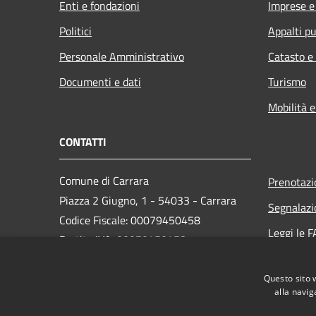
Enti e fondazioni
Imprese 
Politici
Appalti pu
Personale Amministrativo
Catasto e
Documenti e dati
Turismo
Mobilità e
CONTATTI
Comune di Carrara
Prenotaz
Piazza 2 Giugno, 1 - 54033 - Carrara
Segnalazi
Codice Fiscale: 00079450458
Leggi le 
Partita IVA: 00079450458
Richiesta
PEC:
comune.carrara@postecert.it
Questo sito 
Centralino Unico: 0585 6411
alla navig