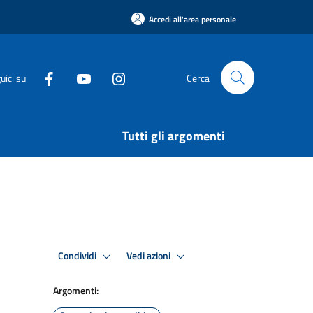
Accedi all'area personale
uici su
Cerca
Tutti gli argomenti
Condividi
Vedi azioni
Argomenti: