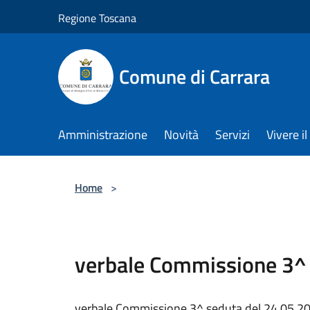
Salta al contenuto principale
Regione Toscana
Comune di Carrara
Amministrazione
Novità
Servizi
Vivere 
Home
>
verbale Commissione 3^ 
verbale Commissione 3^ seduta del 24.05.2