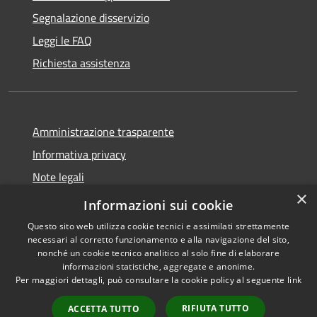
Segnalazione disservizio
Leggi le FAQ
Richiesta assistenza
Amministrazione trasparente
Informativa privacy
Note legali
×
Dichiarazione di accessibilità
Informazioni sui cookie
Questo sito web utilizza cookie tecnici e assimilati strettamente
necessari al corretto funzionamento e alla navigazione del sito,
nonché un cookie tecnico analitico al solo fine di elaborare
informazioni statistiche, aggregate e anonime.
RSS
Copyright © 2026 • Comune di
Per maggiori dettagli, può consultare la cookie policy al seguente
link
Accessibilità
Carrara • Powered by
Privacy
Municipium
Accesso
•
RIFIUTA TUTTO
ACCETTA TUTTO