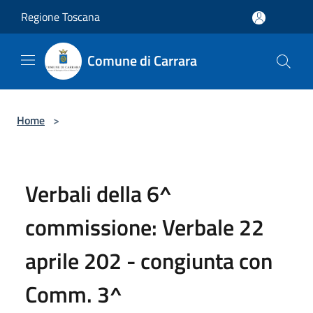
Salta al contenuto principale
Regione Toscana
Comune di Carrara
Home
>
Verbali della 6^
commissione: Verbale 22
aprile 202 - congiunta con
Comm. 3^