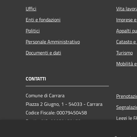
Uffici
Vita lavor
Enti e fondazioni
Imprese 
Politici
Appalti pu
Personale Amministrativo
Catasto e
Documenti e dati
Turismo
Mobilità e
CONTATTI
Comune di Carrara
Prenotaz
Piazza 2 Giugno, 1 - 54033 - Carrara
Segnalazi
Codice Fiscale: 00079450458
Leggi le 
Partita IVA: 00079450458
Richiesta
PEC:
comune.carrara@postecert.it