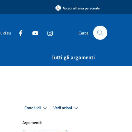
Accedi all'area personale
uici su
Cerca
Tutti gli argomenti
Condividi
Vedi azioni
Argomenti: