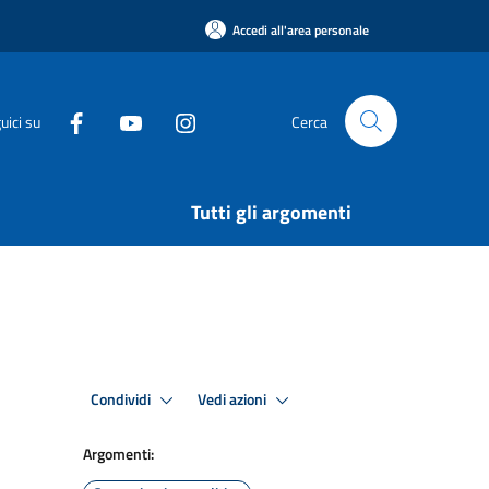
Accedi all'area personale
uici su
Cerca
Tutti gli argomenti
Condividi
Vedi azioni
Argomenti: