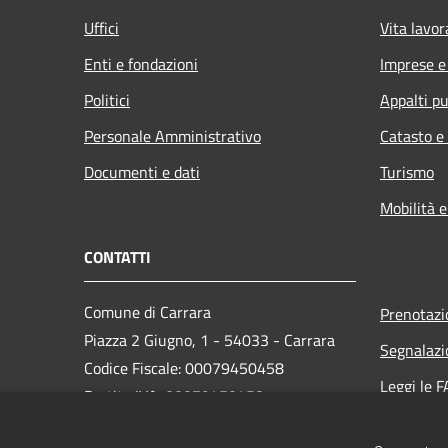
Uffici
Vita lavor
Enti e fondazioni
Imprese 
Politici
Appalti pu
Personale Amministrativo
Catasto e
Documenti e dati
Turismo
Mobilità e
CONTATTI
Comune di Carrara
Prenotaz
Piazza 2 Giugno, 1 - 54033 - Carrara
Segnalazi
Codice Fiscale: 00079450458
Leggi le 
Partita IVA: 00079450458
Richiesta
PEC:
comune.carrara@postecert.it