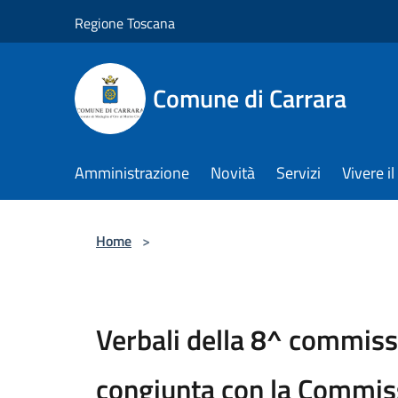
Salta al contenuto principale
Regione Toscana
Comune di Carrara
Amministrazione
Novità
Servizi
Vivere 
Home
>
Verbali della 8^ commiss
congiunta con la Commi