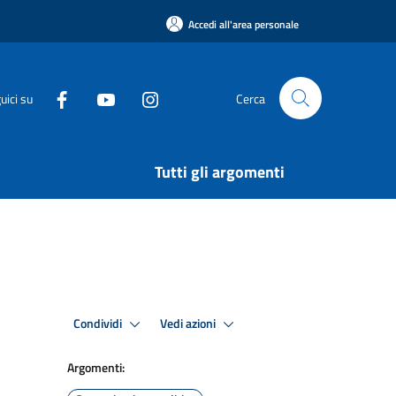
Accedi all'area personale
uici su
Cerca
Tutti gli argomenti
Condividi
Vedi azioni
Argomenti: