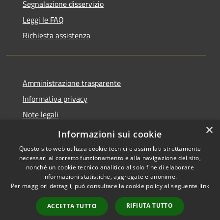
Segnalazione disservizio
Leggi le FAQ
Richiesta assistenza
Amministrazione trasparente
Informativa privacy
Note legali
×
Dichiarazione di accessibilità
Informazioni sui cookie
Questo sito web utilizza cookie tecnici e assimilati strettamente
necessari al corretto funzionamento e alla navigazione del sito,
nonché un cookie tecnico analitico al solo fine di elaborare
informazioni statistiche, aggregate e anonime.
RSS
Copyright © 2026 • Comune di
Per maggiori dettagli, può consultare la cookie policy al seguente
link
Accessibilità
Carrara • Powered by
Privacy
Municipium
Accesso
•
RIFIUTA TUTTO
ACCETTA TUTTO
Cookie
redazione