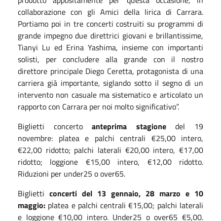
collaborazione con gli Amici della lirica di Carrara.
Portiamo poi in tre concerti costruiti su programmi di
grande impegno due direttrici giovani e brillantissime,
Tianyi Lu ed Erina Yashima, insieme con importanti
solisti, per concludere alla grande con il nostro
direttore principale Diego Ceretta, protagonista di una
carriera già importante, siglando sotto il segno di un
intervento non casuale ma sistematico e articolato un
rapporto con Carrara per noi molto significativo”.
Biglietti concerto
a
nteprima stagione
del 19
novembre: platea e palchi centrali €25,00 intero,
€22,00 ridotto; palchi laterali €20,00 intero, €17,00
ridotto; loggione €15,00 intero, €12,00 ridotto.
Riduzioni per under25 o over65.
Biglietti
concerti del 13 gennaio, 28 marzo e 10
maggio:
platea e palchi centrali €15,00; palchi laterali
e loggione €10,00 intero. Under25 o over65 €5,00.