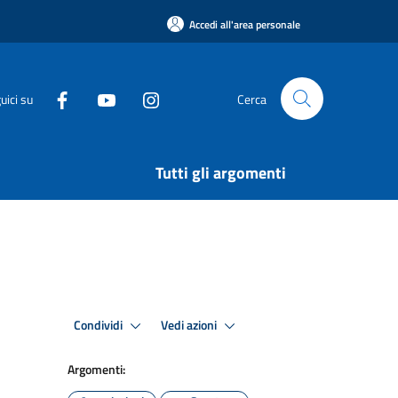
Accedi all'area personale
uici su
Cerca
Tutti gli argomenti
Condividi
Vedi azioni
Argomenti: