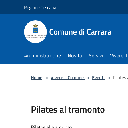
Salta al contenuto principale
Regione Toscana
Comune di Carrara
Amministrazione
Novità
Servizi
Vivere 
Home
>
Vivere il Comune
>
Eventi
>
Pilates
Pilates al tramonto
Pilates al tramonto