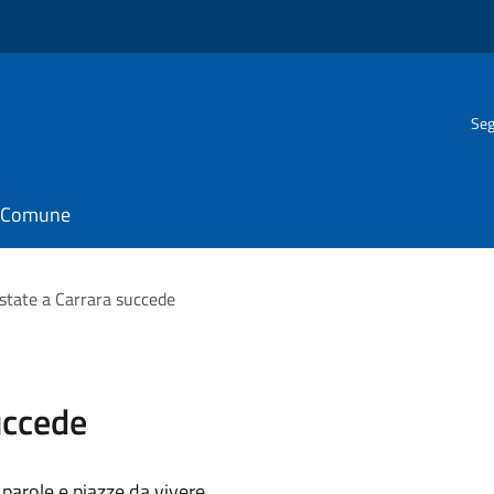
Seg
il Comune
state a Carrara succede
uccede
 parole e piazze da vivere