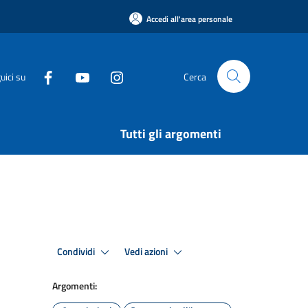
Accedi all'area personale
uici su
Cerca
Tutti gli argomenti
Condividi
Vedi azioni
Argomenti: