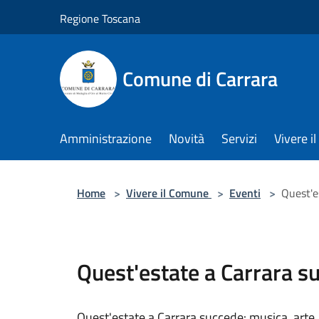
Salta al contenuto principale
Regione Toscana
Comune di Carrara
Amministrazione
Novità
Servizi
Vivere 
Home
>
Vivere il Comune
>
Eventi
>
Quest'e
Quest'estate a Carrara s
Quest'estate a Carrara succede: musica, arte,