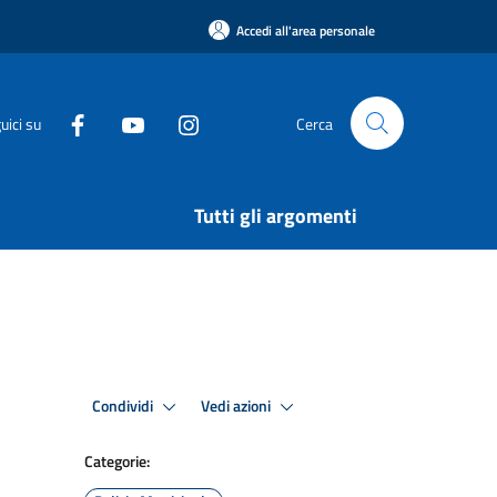
Accedi all'area personale
uici su
Cerca
Tutti gli argomenti
Condividi
Vedi azioni
Categorie: