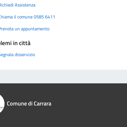
Richiedi Assistenza
Chiama il comune 0585 6411
Prenota un appuntamento
lemi in città
Segnala disservizio
Comune di Carrara