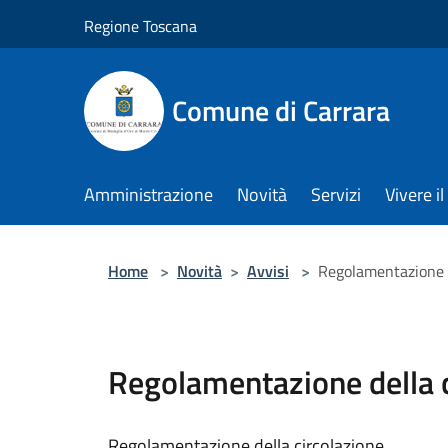
Salta al contenuto principale
Regione Toscana
Comune di Carrara
Amministrazione
Novità
Servizi
Vivere 
Home
>
Novità
>
Avvisi
>
Regolamentazione d
Regolamentazione della c
Regolamentazione della circolazione