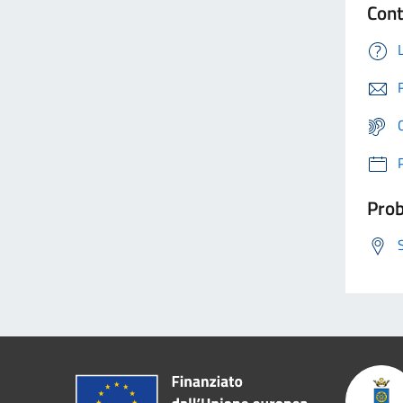
Cont
Prob