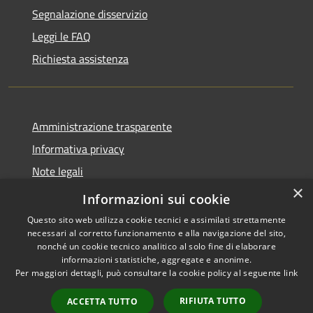
Segnalazione disservizio
Leggi le FAQ
Richiesta assistenza
Amministrazione trasparente
Informativa privacy
Note legali
×
Dichiarazione di accessibilità
Informazioni sui cookie
Questo sito web utilizza cookie tecnici e assimilati strettamente
necessari al corretto funzionamento e alla navigazione del sito,
nonché un cookie tecnico analitico al solo fine di elaborare
informazioni statistiche, aggregate e anonime.
RSS
Copyright © 2026 • Comune di
Per maggiori dettagli, può consultare la cookie policy al seguente
link
Accessibilità
Carrara • Powered by
Privacy
Municipium
Accesso
•
RIFIUTA TUTTO
ACCETTA TUTTO