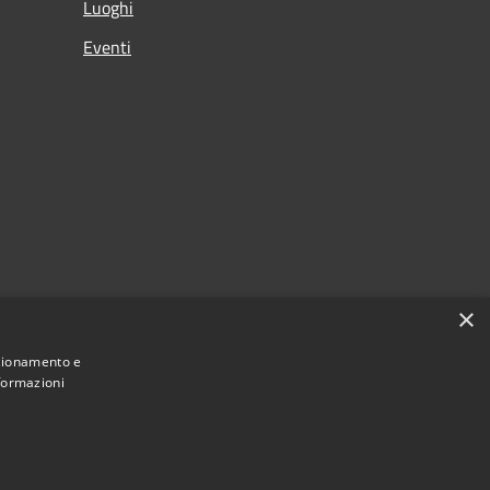
Luoghi
Eventi
×
nzionamento e
nformazioni