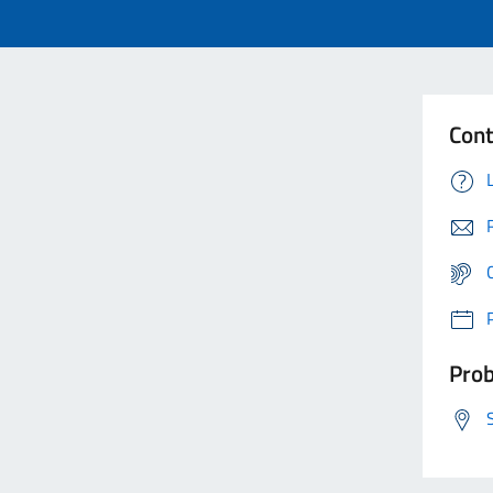
Cont
Prob