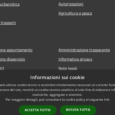
Autorizzazioni
 urbanistica
Agricoltura e pesca
 trasporti
ione appuntamento
Amministrazione trasparente
one disservizio
Informativa privacy
FAQ
Note legali
Informazioni sui cookie
 assistenza
Dichiarazione di accessibilità
web utilizza cookie tecnici e assimilati strettamente necessari al corretto fu
azione del sito, nonché un cookie tecnico analitico al solo fine di elaborare i
statistiche, aggregate e anonime.
Per maggiori dettagli, può consultare la cookie policy al seguente
link
RIFIUTA TUTTO
ACCETTA TUTTO