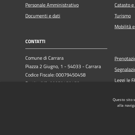
Personale Amministrativo
Catasto e
Documenti e dati
Turismo
Mobilità e
CONTATTI
Comune di Carrara
Prenotaz
Piazza 2 Giugno, 1 - 54033 - Carrara
Segnalazi
Codice Fiscale: 00079450458
Leggi le 
Partita IVA: 00079450458
Richiesta
PEC:
comune.carrara@postecert.it
Questo sito 
Centralino Unico: 0585 6411
alla navig