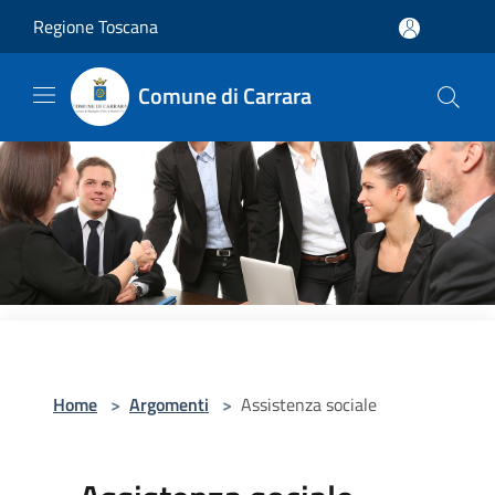
Salta al contenuto principale
Regione Toscana
Comune di Carrara
Home
>
Argomenti
>
Assistenza sociale