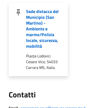
Sede distacca del
Municipio (San
Martino) -
Ambiente e
marmo/Polizia
locale, sicurezza,
mobilità
Piazza Lodovici
Cesare Vico, 54033
Carrara MS, Italia
Utili
Contatti
Email
:
concessioni.cave@comune.carrara.ms.it