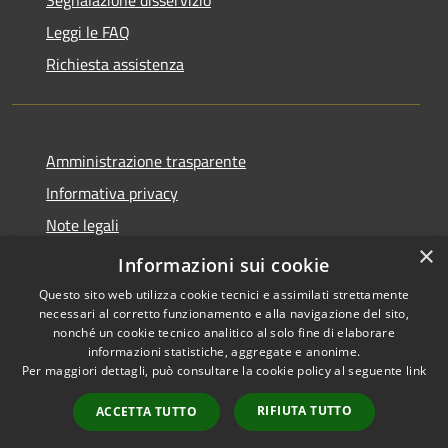
Segnalazione disservizio
Leggi le FAQ
Richiesta assistenza
Amministrazione trasparente
Informativa privacy
Note legali
×
Dichiarazione di accessibilità
Informazioni sui cookie
Questo sito web utilizza cookie tecnici e assimilati strettamente
necessari al corretto funzionamento e alla navigazione del sito,
nonché un cookie tecnico analitico al solo fine di elaborare
informazioni statistiche, aggregate e anonime.
RSS
Copyright © 2026 • Comune di
Per maggiori dettagli, può consultare la cookie policy al seguente
link
Accessibilità
Carrara • Powered by
Privacy
Municipium
Accesso
•
RIFIUTA TUTTO
ACCETTA TUTTO
Cookie
redazione