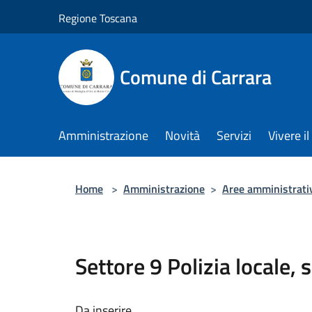
Salta al contenuto principale
Regione Toscana
Comune di Carrara
Amministrazione
Novità
Servizi
Vivere 
Home
>
Amministrazione
>
Aree amministrati
Settore 9 Polizia locale, 
Da inserire