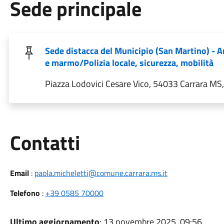
Sede principale
Sede distacca del Municipio (San Martino) - 
e marmo/Polizia locale, sicurezza, mobilità
Piazza Lodovici Cesare Vico, 54033 Carrara MS, 
Utili
Contatti
Email
:
paola.micheletti@comune.carrara.ms.it
Telefono
:
+39 0585 70000
Ultimo aggiornamento
: 13 novembre 2025, 09:56