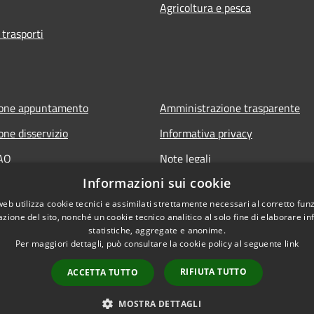
Agricoltura e pesca
 trasporti
ione appuntamento
Amministrazione trasparente
one disservizio
Informativa privacy
FAQ
Note legali
Informazioni sui cookie
 assistenza
Dichiarazione di accessibilità
web utilizza cookie tecnici e assimilati strettamente necessari al corretto fu
azione del sito, nonché un cookie tecnico analitico al solo fine di elaborare i
statistiche, aggregate e anonime.
Per maggiori dettagli, può consultare la cookie policy al seguente
link
RIFIUTA TUTTO
ACCETTA TUTTO
l sito
Copyright © 2026 • Comune d
MOSTRA DETTAGLI