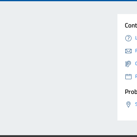
Cont
Prob