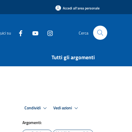
Accedi all'area personale
uici su
Cerca
Tutti gli argomenti
Condividi
Vedi azioni
Argomenti: