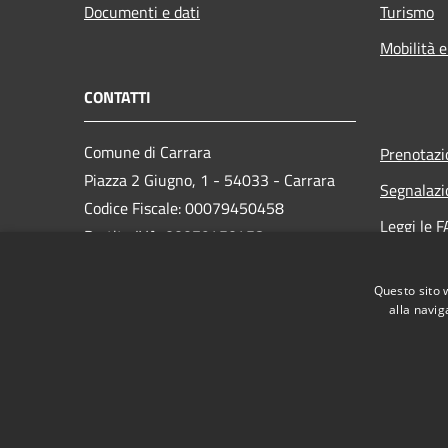
Documenti e dati
Turismo
Mobilità e
CONTATTI
Comune di Carrara
Prenotaz
Piazza 2 Giugno, 1 - 54033 - Carrara
Segnalazi
Codice Fiscale: 00079450458
Leggi le 
Partita IVA: 00079450458
Richiesta
PEC:
comune.carrara@postecert.it
Questo sito 
Centralino Unico: 0585 6411
alla navig
RSS
Accessibilità
Privacy
Cookie
Mappa de