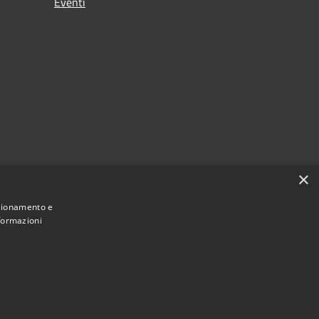
Eventi
×
nzionamento e
nformazioni
Municipium
Accesso redazione
i Carrara • Powered by
•