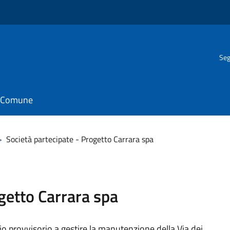
Seg
il Comune
>
Società partecipate - Progetto Carrara spa
getto Carrara spa
zio provvisorio a gestire la manutenzione della Via dei