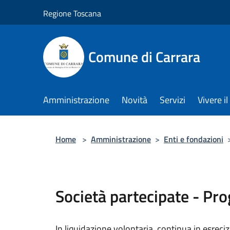
Salta al contenuto principale
Regione Toscana
Comune di Carrara
Amministrazione
Novità
Servizi
Vivere 
Home
>
Amministrazione
>
Enti e fondazioni
Società partecipate - Pro
In liquidazione volontaria, continua in esreci