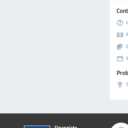
Cont
Prob