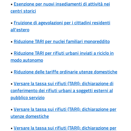
•
Esenzione per nuovi insediamenti di attività nei
centri storici
•
Fruizione di agevolazioni per i cittadini residenti
all'estero
•
Riduzione TARI per nuclei familiari monoreddito
•
Riduzione TARI per rifiuti urbani inviati a riciclo in
modo autonomo
•
Riduzione delle tariffe ordinarie utenze domestiche
•
Versare la tassa sui rifiuti (TARI): dichiarazione di
conferimento dei rifiuti urbani a soggetti esterni al
pubblico servizio
•
Versare la tassa sui rifiuti (TARI): dichiarazione per
utenze domestiche
•
Versare la tassa sui rifiuti (TARI): dichiarazione per