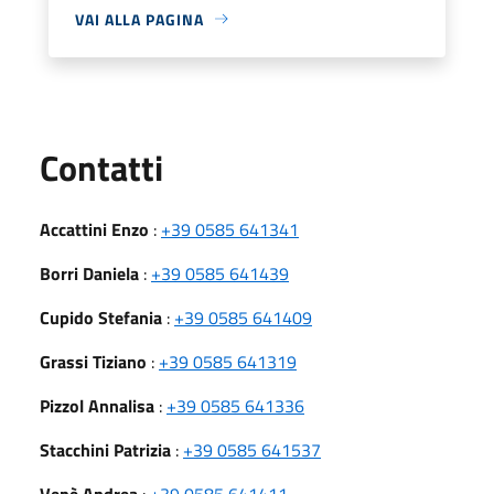
VAI ALLA PAGINA
Utili
Contatti
Accattini Enzo
:
+39 0585 641341
Borri Daniela
:
+39 0585 641439
Cupido Stefania
:
+39 0585 641409
Grassi Tiziano
:
+39 0585 641319
Pizzol Annalisa
:
+39 0585 641336
Stacchini Patrizia
:
+39 0585 641537
Venè Andrea
:
+39 0585 641411