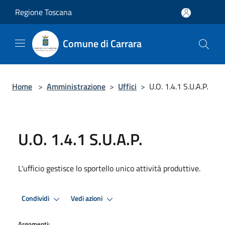
Salta al contenuto principale
Regione Toscana
Comune di Carrara
Home
>
Amministrazione
>
Uffici
>
U.O. 1.4.1 S.U.A.P.
U.O. 1.4.1 S.U.A.P.
L'ufficio gestisce lo sportello unico attività produttive.
Condividi
Vedi azioni
Argomenti: