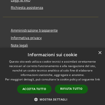
Leggi le FAQ
Richiesta assistenza
Amministrazione trasparente
Informativa privacy
Note legali
×
Dichiarazione di accessibilità
Informazioni sui cookie
Questo sito web utilizza cookie tecnici e assimilati strettamente
necessari al corretto funzionamento e alla navigazione del sito,
nonché un cookie tecnico analitico al solo fine di elaborare
informazioni statistiche, aggregate e anonime.
RSS
Copyright © 2026 • Comune di
Per maggiori dettagli, può consultare la cookie policy al seguente
link
Accessibilità
Carrara • Powered by
Privacy
Municipium
Accesso
•
RIFIUTA TUTTO
ACCETTA TUTTO
Cookie
redazione
Mappa del sito
MOSTRA DETTAGLI