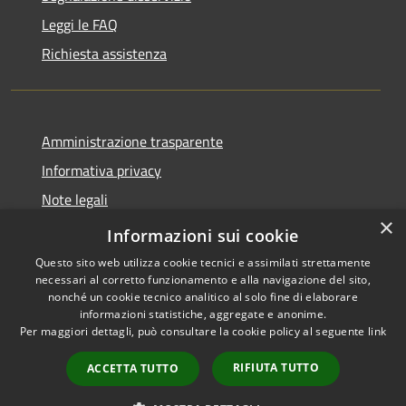
Leggi le FAQ
Richiesta assistenza
Amministrazione trasparente
Informativa privacy
Note legali
×
Dichiarazione di accessibilità
Informazioni sui cookie
Questo sito web utilizza cookie tecnici e assimilati strettamente
necessari al corretto funzionamento e alla navigazione del sito,
nonché un cookie tecnico analitico al solo fine di elaborare
informazioni statistiche, aggregate e anonime.
RSS
Copyright © 2026 • Comune di
Per maggiori dettagli, può consultare la cookie policy al seguente
link
Accessibilità
Carrara • Powered by
Privacy
Municipium
Accesso
•
RIFIUTA TUTTO
ACCETTA TUTTO
Cookie
redazione