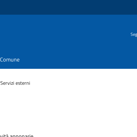
Seg
il Comune
 Servizi esterni
tività annonarie.