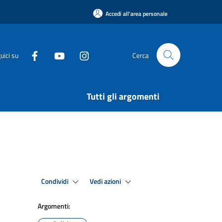
Accedi all'area personale
uici su
Cerca
Tutti gli argomenti
Condividi
Vedi azioni
Argomenti: