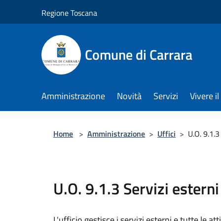
Salta al contenuto principale
Regione Toscana
Comune di Carrara
Amministrazione
Novità
Servizi
Vivere 
Home
>
Amministrazione
>
Uffici
>
U.O. 9.1.3
U.O. 9.1.3 Servizi esterni
L'ufficio gestisce i servizi esterni e tutte le at