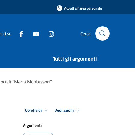
Accedi all'area personale
uici su
Cerca
Tutti gli argomenti
Sociali “Maria Montessori”
Condividi
Vedi azioni
Argomenti: