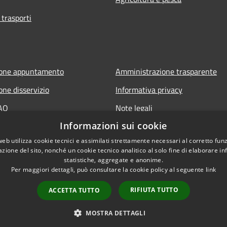
 trasporti
ione appuntamento
Amministrazione trasparente
one disservizio
Informativa privacy
FAQ
Note legali
Informazioni sui cookie
 assistenza
Dichiarazione di accessibilità
web utilizza cookie tecnici e assimilati strettamente necessari al corretto fu
azione del sito, nonché un cookie tecnico analitico al solo fine di elaborare i
statistiche, aggregate e anonime.
Per maggiori dettagli, può consultare la cookie policy al seguente
link
RIFIUTA TUTTO
ACCETTA TUTTO
l sito
Copyright © 2026 • Comune d
MOSTRA DETTAGLI