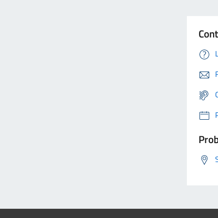
Cont
Prob