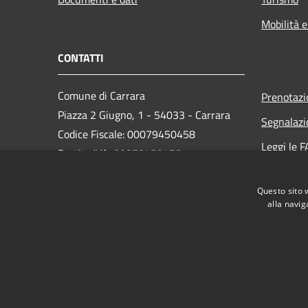
Mobilità e
CONTATTI
Comune di Carrara
Prenotaz
Piazza 2 Giugno, 1 - 54033 - Carrara
Segnalazi
Codice Fiscale: 00079450458
Leggi le 
Partita IVA: 00079450458
Richiesta
PEC:
comune.carrara@postecert.it
Questo sito 
Centralino Unico: 0585 6411
alla navig
RSS
Accessibilità
Privacy
Cookie
Mappa de