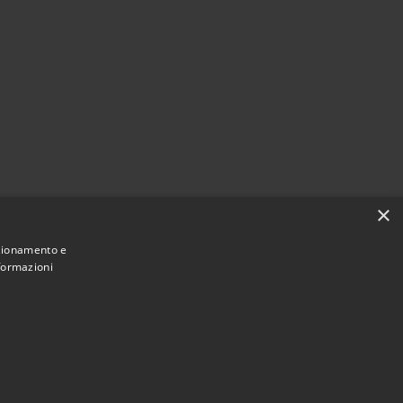
×
nzionamento e
nformazioni
Municipium
Accesso redazione
i Carrara • Powered by
•