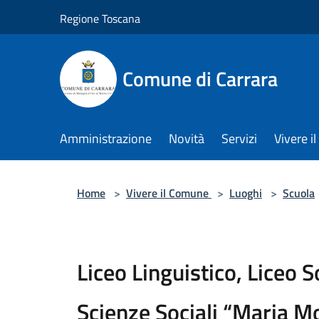
Salta al contenuto principale
Regione Toscana
Comune di Carrara
Amministrazione
Novità
Servizi
Vivere 
Home
>
Vivere il Comune
>
Luoghi
>
Scuola
Liceo Linguistico, Liceo 
Scienze Sociali “Maria M