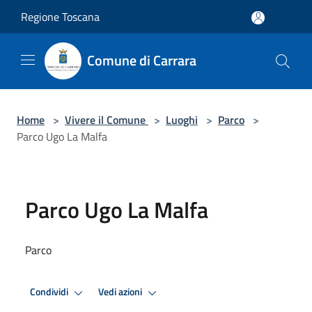
Salta al contenuto principale
Regione Toscana
Comune di Carrara
Home
>
Vivere il Comune
>
Luoghi
>
Parco
>
Parco Ugo La Malfa
Parco Ugo La Malfa
Parco
Condividi
Vedi azioni