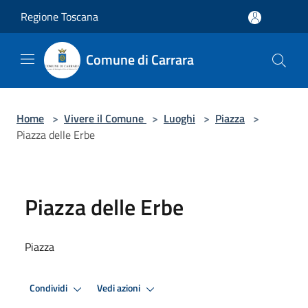
Salta al contenuto principale
Regione Toscana
Comune di Carrara
Home
>
Vivere il Comune
>
Luoghi
>
Piazza
>
Piazza delle Erbe
Piazza delle Erbe
Piazza
Condividi
Vedi azioni