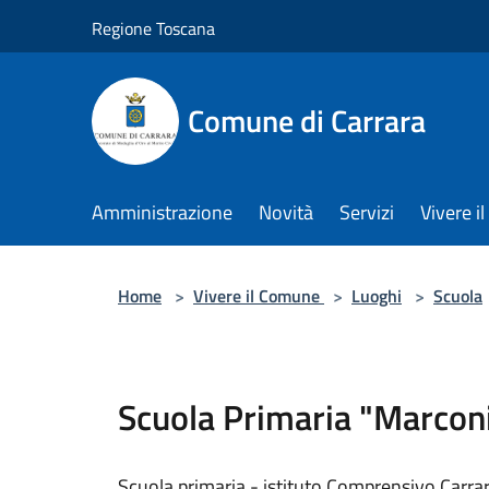
Salta al contenuto principale
Regione Toscana
Comune di Carrara
Amministrazione
Novità
Servizi
Vivere 
Home
>
Vivere il Comune
>
Luoghi
>
Scuola
Scuola Primaria "Marcon
Scuola primaria - istituto Comprensivo Carra