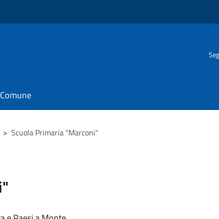
Seg
il Comune
>
Scuola Primaria "Marconi"
i"
ra e Paesi a Monte