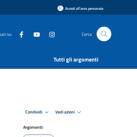
Accedi all'area personale
uici su
Cerca
Tutti gli argomenti
Condividi
Vedi azioni
Argomenti: