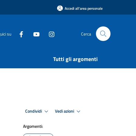
Accedi all'area personale
uici su
Cerca
Tutti gli argomenti
Condividi
Vedi azioni
Argomenti: