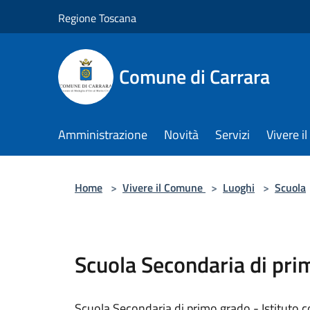
Salta al contenuto principale
Regione Toscana
Comune di Carrara
Amministrazione
Novità
Servizi
Vivere 
Home
>
Vivere il Comune
>
Luoghi
>
Scuola
Scuola Secondaria di pri
Scuola Secondaria di primo grado - Istituto 