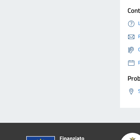
Cont
Prob