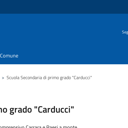
Seg
il Comune
>
Scuola Secondaria di primo grado "Carducci"
mo grado "Carducci"
comprensivo Carrara e Paesi a monte