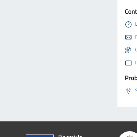
Cont
Prob