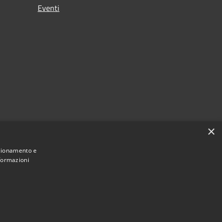
Eventi
×
nzionamento e
nformazioni
Municipium
Accesso redazione
i Carrara • Powered by
•