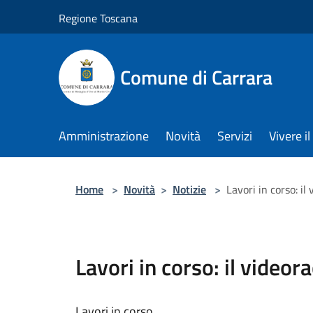
Salta al contenuto principale
Regione Toscana
Comune di Carrara
Amministrazione
Novità
Servizi
Vivere 
Home
>
Novità
>
Notizie
>
Lavori in corso: il
Lavori in corso: il videor
Lavori in corso