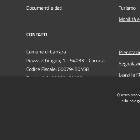
Documenti e dati
Turismo
Mobilità e
CONTATTI
Comune di Carrara
Prenotaz
Piazza 2 Giugno, 1 - 54033 - Carrara
Segnalazi
Codice Fiscale: 00079450458
Leggi le 
Partita IVA: 00079450458
Richiesta
PEC:
comune.carrara@postecert.it
Questo sito 
Centralino Unico: 0585 6411
alla navig
RSS
Accessibilità
Privacy
Cookie
Mappa de