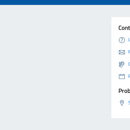
Cont
Prob