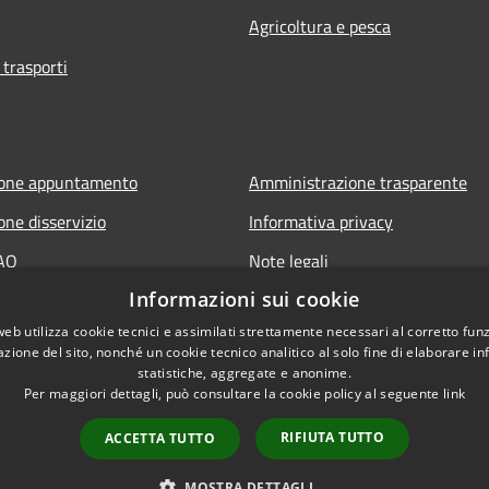
Agricoltura e pesca
 trasporti
ione appuntamento
Amministrazione trasparente
one disservizio
Informativa privacy
FAQ
Note legali
Informazioni sui cookie
 assistenza
Dichiarazione di accessibilità
web utilizza cookie tecnici e assimilati strettamente necessari al corretto fu
azione del sito, nonché un cookie tecnico analitico al solo fine di elaborare i
statistiche, aggregate e anonime.
Per maggiori dettagli, può consultare la cookie policy al seguente
link
RIFIUTA TUTTO
ACCETTA TUTTO
l sito
Copyright © 2026 • Comune d
MOSTRA DETTAGLI