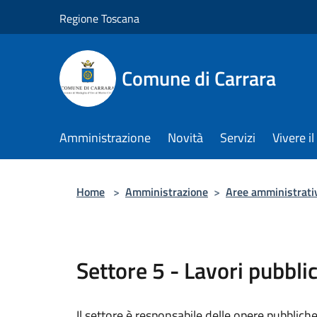
Salta al contenuto principale
Regione Toscana
Comune di Carrara
Amministrazione
Novità
Servizi
Vivere 
Home
>
Amministrazione
>
Aree amministrati
Settore 5 - Lavori pubbli
Il settore è responsabile delle opere pubbliche