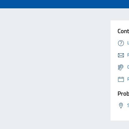
Cont
Prob