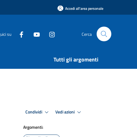
Accedi all'area personale
uici su
Cerca
Tutti gli argomenti
Condividi
Vedi azioni
Argomenti: