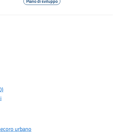
Piano di sviluppo
Q)
i
 decoro urbano