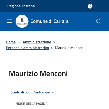
Salta al contenuto principale
Regione Toscana
Comune di Carrara
Home
>
Amministrazione
>
Personale amministrativo
>
Maurizio Menconi
Maurizio Menconi
Condividi
Vedi azioni
INDICE DELLA PAGINA