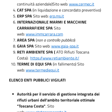
continuità aziendale)Sito web:
www.cermec.it
CAT SPA
(in liquidazione e concordato preventivo)
ERP SPA
Sito web:
erp.ms.it
INTERNAZIONALE MARMI E MACCHINE
CARRARAFIERE SPA
Sito
web:
www.immcarrara.com
AREA SPA
(
non a controllo pubblico
)
GAIA SPA
Sito web:
www.gaia-spa.it
RETI AMBIENTE SPA (
ATO Rifiuti Toscana
Costa):
https://www.retiambiente.it/
TERME DI EQUI SPA
(in fallimento) Sito
web:
www.termediequi.it
ELENCO ENTI PUBBLICI VIGILATI
Autorità per il servizio di gestione integrata dei
rifiuti urbani dell'ambito territoriale ottimale
"Toscana Costa"
. Sito
web:
www.atotoscanacosta.it