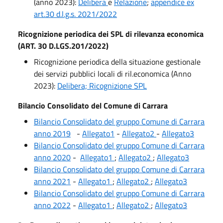
(anno 2023):
Delibera
e
Relazione
;
appendice ex
art.30 d.l.g.s. 2021/2022
Ricognizione periodica dei SPL di rilevanza economica
(ART. 30 D.LGS.201/2022)
Ricognizione periodica della situazione gestionale
dei servizi pubblici locali di ril.economica (Anno
2023):
Delibera; Ricognizione SPL
Bilancio Consolidato del Comune di Carrara
Bilancio Consolidato del gruppo Comune di Carrara
anno 2019
-
Allegato1
-
Allegato2
-
Allegato3
Bilancio Consolidato del gruppo Comune di Carrara
anno 2020
-
Allegato1
;
Allegato2
;
Allegato3
Bilancio Consolidato del gruppo Comune di Carrara
anno 2021
-
Allegato1
;
Allegato2
;
Allegato3
Bilancio Consolidato del gruppo Comune di Carrara
anno 2022
-
Allegato1
;
Allegato2
;
Allegato3