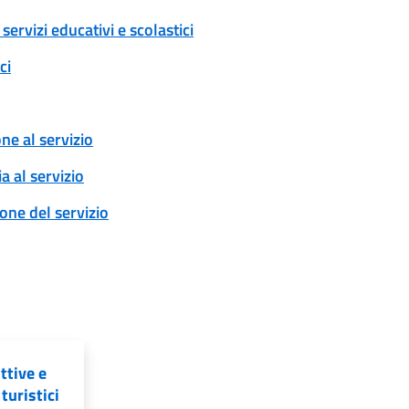
rvizi educativi e scolastici
ci
one al servizio
a al servizio
ione del servizio
ttive e
 turistici