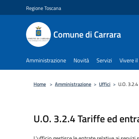
Salta al contenuto principale
Regione Toscana
Comune di Carrara
Amministrazione
Novità
Servizi
Vivere 
Home
>
Amministrazione
>
Uffici
>
U.O. 3.2.4
U.O. 3.2.4 Tariffe ed entr
L'ufficio gestisce le entrate relative ai servizi s