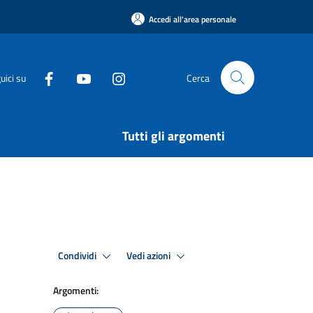
Accedi all'area personale
uici su
Cerca
Tutti gli argomenti
Condividi
Vedi azioni
Argomenti: