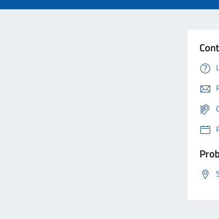
Cont
Prob