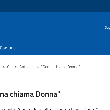
Seg
il Comune
>
Centro Antiviolenza "Donna chiama Donna"
nna chiama Donna"
il progetto “Centro di Ascolto – Donna chiama Donna”