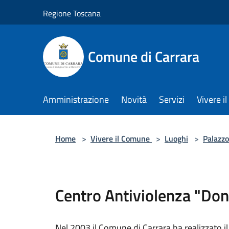
Salta al contenuto principale
Regione Toscana
Comune di Carrara
Amministrazione
Novità
Servizi
Vivere 
Home
>
Vivere il Comune
>
Luoghi
>
Palazzo
Centro Antiviolenza "Do
Nel 2003 il Comune di Carrara ha realizzato 