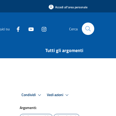
Accedi all'area personale
uici su
Cerca
Tutti gli argomenti
Condividi
Vedi azioni
Argomenti: