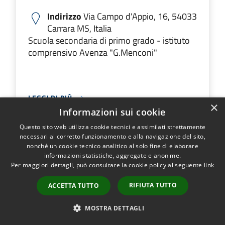
Indirizzo
Via Campo d'Appio, 16, 54033
Carrara MS, Italia
Scuola secondaria di primo grado - istituto
comprensivo Avenza "G.Menconi"
LEGGI DI PIÙ
×
Informazioni sui cookie
Questo sito web utilizza cookie tecnici e assimilati strettamente
necessari al corretto funzionamento e alla navigazione del sito,
Scuola Secondaria di primo
nonché un cookie tecnico analitico al solo fine di elaborare
informazioni statistiche, aggregate e anonime.
grado "Taliercio"
Per maggiori dettagli, può consultare la cookie policy al seguente
link
RIFIUTA TUTTO
ACCETTA TUTTO
Indirizzo
Piazza del Commercio, 54033
Marina di Carrara MS, Italia
MOSTRA DETTAGLI
Scuola Secondaria di primo grado - istituto