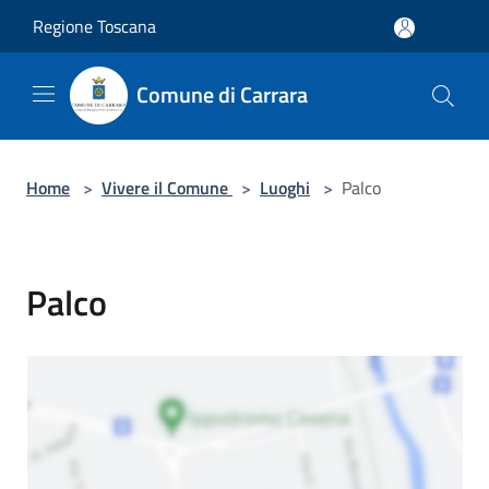
Salta al contenuto principale
Regione Toscana
Comune di Carrara
Home
>
Vivere il Comune
>
Luoghi
>
Palco
Palco