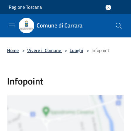
Salta al contenuto principale
Regione Toscana
Comune di Carrara
Home
>
Vivere il Comune
>
Luoghi
>
Infopoint
Infopoint